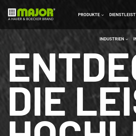
Zum
Inhalt
PRODUKTE
DIENSTLEIS
springen
INDUSTRIEN
ENTDE
DIE LE
HOCHL