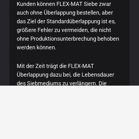
Kunden können FLEX-MAT Siebe zwar
auch ohne Überlappung bestellen, aber
das Ziel der Standardüberlappung ist es,
größere Fehler zu vermeiden, die nicht
ohne Produktionsunterbrechung behoben
werden können.
Mit der Zeit trägt die FLEX-MAT
Überlappung dazu bei, die Lebensdauer
des Siebmediums zu verlängern. Die
Überlappung ist NUR bei den gespannten
FLEX-MAT Produkten standard.
Überlappungen bei gewebten Drahtsieben
gehören nicht zum Standard und müssen
vom Kunden auf dem Bestellformular
zusätzlich aufgeführt werden.